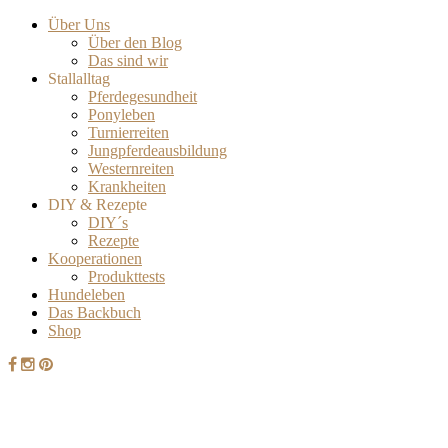
Über Uns
Über den Blog
Das sind wir
Stallalltag
Pferdegesundheit
Ponyleben
Turnierreiten
Jungpferdeausbildung
Westernreiten
Krankheiten
DIY & Rezepte
DIY´s
Rezepte
Kooperationen
Produkttests
Hundeleben
Das Backbuch
Shop