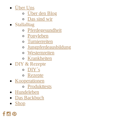
Über Uns
Über den Blog
Das sind wir
Stallalltag
Pferdegesundheit
Ponyleben
Turnierreiten
Jungpferdeausbildung
Westernreiten
Krankheiten
DIY & Rezepte
DIY´s
Rezepte
Kooperationen
Produkttests
Hundeleben
Das Backbuch
Shop