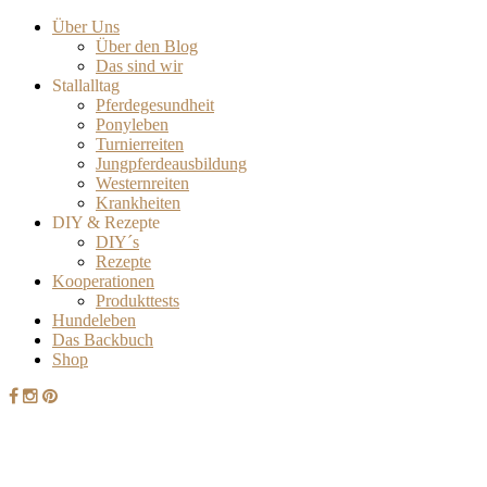
Über Uns
Über den Blog
Das sind wir
Stallalltag
Pferdegesundheit
Ponyleben
Turnierreiten
Jungpferdeausbildung
Westernreiten
Krankheiten
DIY & Rezepte
DIY´s
Rezepte
Kooperationen
Produkttests
Hundeleben
Das Backbuch
Shop