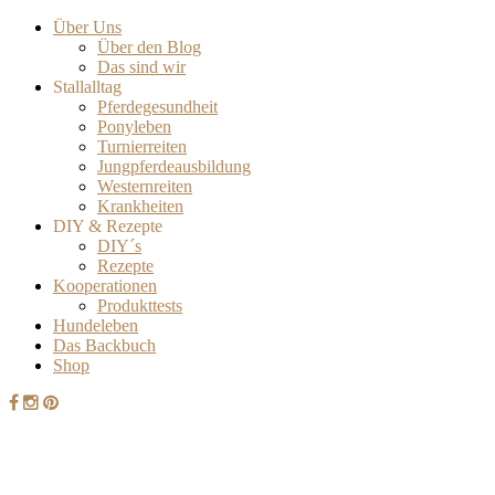
Über Uns
Über den Blog
Das sind wir
Stallalltag
Pferdegesundheit
Ponyleben
Turnierreiten
Jungpferdeausbildung
Westernreiten
Krankheiten
DIY & Rezepte
DIY´s
Rezepte
Kooperationen
Produkttests
Hundeleben
Das Backbuch
Shop