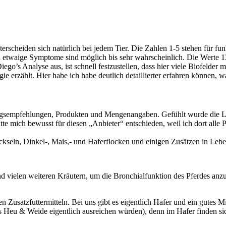
terscheiden sich natürlich bei jedem Tier. Die Zahlen 1-5 stehen für fun
d etwaige Symptome sind möglich bis sehr wahrscheinlich. Die Werte 13
o’s Analyse aus, ist schnell festzustellen, dass hier viele Biofelder mit
e erzählt. Hier habe ich habe deutlich detaillierter erfahren können, w
ngsempfehlungen, Produkten und Mengenangaben. Gefühlt wurde die Lis
atte mich bewusst für diesen „Anbieter“ entschieden, weil ich dort alle
seln, Dinkel-, Mais,- und Haferflocken und einigen Zusätzen in Leben
 vielen weiteren Kräutern, um die Bronchialfunktion des Pferdes anz
 Zusatzfuttermitteln. Bei uns gibt es eigentlich Hafer und ein gutes Min
Heu & Weide eigentlich ausreichen würden), denn im Hafer finden sic