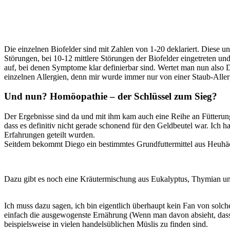
Die einzelnen Biofelder sind mit Zahlen von 1-20 deklariert. Diese un
Störungen, bei 10-12 mittlere Störungen der Biofelder eingetreten un
auf, bei denen Symptome klar definierbar sind. Wertet man nun also Dieg
einzelnen Allergien, denn mir wurde immer nur von einer Staub-Allergi
Und nun? Homöopathie – der Schlüssel zum Sieg?
Der Ergebnisse sind da und mit ihm kam auch eine Reihe an Fütteru
dass es definitiv nicht gerade schonend für den Geldbeutel war. Ich h
Erfahrungen geteilt wurden.
Seitdem bekommt Diego ein bestimmtes Grundfuttermittel aus Heuhäck
Dazu gibt es noch eine Kräutermischung aus Eukalyptus, Thymian und
Ich muss dazu sagen, ich bin eigentlich überhaupt kein Fan von solchen
einfach die ausgewogenste Ernährung (Wenn man davon absieht, dass 
beispielsweise in vielen handelsüblichen Müslis zu finden sind.