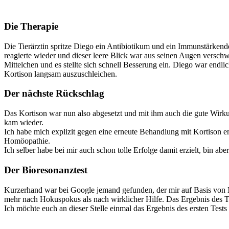
Die Therapie
Die Tierärztin spritze Diego ein Antibiotikum und ein Immunstärkend
reagierte wieder und dieser leere Blick war aus seinen Augen versch
Mittelchen und es stellte sich schnell Besserung ein. Diego war endl
Kortison langsam auszuschleichen.
Der nächste Rückschlag
Das Kortison war nun also abgesetzt und mit ihm auch die gute Wirk
kam wieder.
Ich habe mich explizit gegen eine erneute Behandlung mit Kortison ent
Homöopathie.
Ich selber habe bei mir auch schon tolle Erfolge damit erzielt, bin ab
Der Bioresonanztest
Kurzerhand war bei Google jemand gefunden, der mir auf Basis von Mä
mehr nach Hokuspokus als nach wirklicher Hilfe. Das Ergebnis des Te
Ich möchte euch an dieser Stelle einmal das Ergebnis des ersten Test