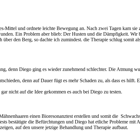
es-Mittel und ordnete leichte Bewegung an. Nach zwei Tagen kam sie zu
wunden. Ein Problem aber blieb: Der Husten und die Dämpfigkeit. Wir 
ich über den Berg, so dachte ich zumindest. die Therapie schlug somit
ung, denn Diego ging es wieder zunehmend schlechter. Die Atmung wur
schieden, denn auf Dauer fügt es mehr Schaden zu, als dass es hilft. Ei
er gar nicht auf die Idee gekommen es auch bei Diego zu testen.
hnenhaaren einen Bioresonanztest erstellen und somit die Schwachstell
sts bestätigte die Befürchtungen und Diego hat etliche Probleme mit A
s zeigen, auf den unsere jetzige Behandlung und Therapie aufbaut.