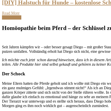
[DIY] Halstuch für Hunde – kostenlose Schr
Read More
Krankheiten
Homöopathie beim Pferd – der Schlüssel 
Seit Jahren kämpfen wir – oder besser gesagt Diego – mit großer Sta
putzen umfallen. Vollständig erholt hat Diego sich nicht, eine gewis
Ich möchte euch jetzt schon darauf hinweisen, dass ich in diesem Ar
teilen. Alle Produkte hier sind selbst gekauft und gehören zu keiner K
Der Schock
Meine Eltern hatten die Pferde geholt und ich wollte mit Diego ein w
ein ganz mulmiges Gefühl: „Irgendwas stimmt nicht!“ Als ich an Dieg
ganzen Körper zitterte und sich nicht von der Stelle rühren wollte.
dafür glaube ich einfach zu emotional und hänge zu sehr an meinem Po
Der Tierarzt war unterwegs und es stellte sich heraus, dass Diego ho
Morgen ging es ihm noch wirklich gut – augenscheinlich zumindest.