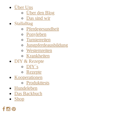
Über Uns
Über den Blog
Das sind wir
Stallalltag
Pferdegesundheit
Ponyleben
Turnierreiten
Jungpferdeausbildung
Westernreiten
Krankheiten
DIY & Rezepte
DIY´s
Rezepte
Kooperationen
Produkttests
Hundeleben
Das Backbuch
Shop