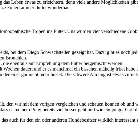
das Leben etwas zu erleichtern, denn viele andere Möglichkeiten gibt 
nze Futterkammer duftet wunderbar.
d Homöopathische Tropen ins Futter. Uns wurden vier verschiedene Glo
iofelds, bei dem Diego Schwachstellen gezeigt hat. Dazu gibt es noch 
en Bronchien.
 die ebenfalls auf Empfehlung dem Futter beigemischt werden.
lt Wochen dauert und er es manchmal ein bisschen mäkelig frisst habe ic
n denen er gar nicht mehr hustet. Die schwere Atmung ist etwas zurü
llt, den wir mit dem vorigen vergleichen und schauen können ob und wa
dass es meinem Pony bereits viel besser geht und wie ein junger Gott d
s das auch für den ein oder anderen Hundebesitzer wirklich interessant