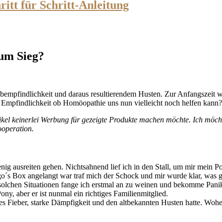
itt für Schritt-Anleitung
zum Sieg?
ubempfindlichkeit und daraus resultierendem Husten. Zur Anfangszeit wa
se Empfindlichkeit ob Homöopathie uns nun vielleicht noch helfen kann?
tikel keinerlei Werbung für gezeigte Produkte machen möchte. Ich möc
ooperation.
enig ausreiten gehen. Nichtsahnend lief ich in den Stall, um mir mein 
o´s Box angelangt war traf mich der Schock und mir wurde klar, was ge
 In solchen Situationen fange ich erstmal an zu weinen und bekomme Pa
ny, aber er ist nunmal ein richtiges Familienmitglied.
hes Fieber, starke Dämpfigkeit und den altbekannten Husten hatte. Woh