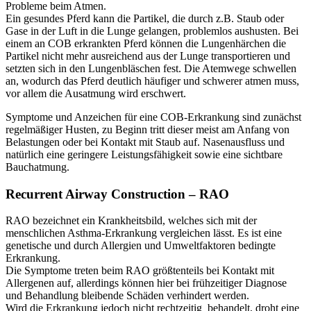
Probleme beim Atmen.
Ein gesundes Pferd kann die Partikel, die durch z.B. Staub oder
Gase in der Luft in die Lunge gelangen, problemlos aushusten. Bei
einem an COB erkrankten Pferd können die Lungenhärchen die
Partikel nicht mehr ausreichend aus der Lunge transportieren und
setzten sich in den Lungenbläschen fest. Die Atemwege schwellen
an, wodurch das Pferd deutlich häufiger und schwerer atmen muss,
vor allem die Ausatmung wird erschwert.
Symptome und Anzeichen für eine COB-Erkrankung sind zunächst
regelmäßiger Husten, zu Beginn tritt dieser meist am Anfang von
Belastungen oder bei Kontakt mit Staub auf. Nasenausfluss und
natürlich eine geringere Leistungsfähigkeit sowie eine sichtbare
Bauchatmung.
Recurrent Airway Construction – RAO
RAO bezeichnet ein Krankheitsbild, welches sich mit der
menschlichen Asthma-Erkrankung vergleichen lässt. Es ist eine
genetische und durch Allergien und Umweltfaktoren bedingte
Erkrankung.
Die Symptome treten beim RAO größtenteils bei Kontakt mit
Allergenen auf, allerdings können hier bei frühzeitiger Diagnose
und Behandlung bleibende Schäden verhindert werden.
Wird die Erkrankung jedoch nicht rechtzeitig behandelt, droht eine