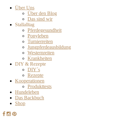
Über Uns
Über den Blog
Das sind wir
Stallalltag
Pferdegesundheit
Ponyleben
Turnierreiten
Jungpferdeausbildung
Westernreiten
Krankheiten
DIY & Rezepte
DIY´s
Rezepte
Kooperationen
Produkttests
Hundeleben
Das Backbuch
Shop